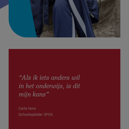
“Als ik iets anders wil
in het onderwijs, is dit
mijn kans”
Carla Vons
Schoolopleider OPOA