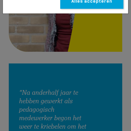
Alles accepteren
"Na anderhalf jaar te
hebben gewerkt als
pedagogisch
medewerker begon het
weer te kriebelen om het