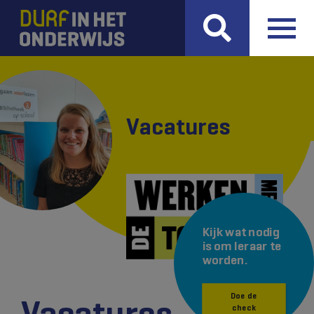
Vacatures
Kijk wat nodig
is om leraar te
worden.
Doe de
Vacatures
check