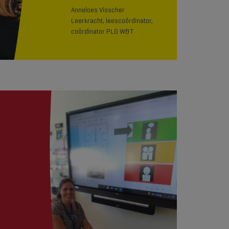
Anneloes Visscher
Leerkracht, leescoördinator,
coördinator PLG W&T