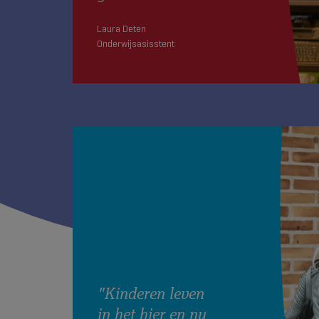
Laura Deten
Onderwijsasisstent
"Kinderen leven
in het hier en nu