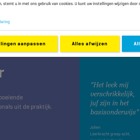
en, stemt u in met ons gebruik van cookies. U kunt uw instellingen wijzigen door
laring
llingen aanpassen
Alles afwijzen
Al
r
"Het leek mij
verschrikkelijk,
 boeiende
juf zijn in het
als uit de praktijk.
basisonderwijs"
Jolien
Leerkracht groep acht,