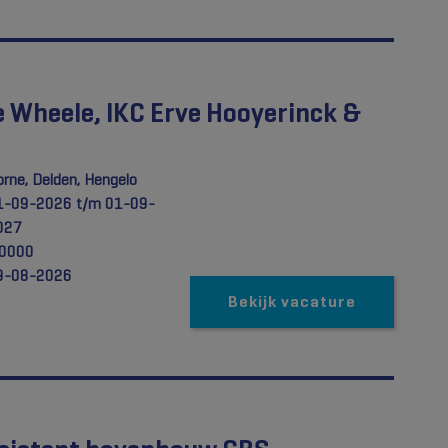
 Wheele, IKC Erve Hooyerinck &
rne, Delden, Hengelo
1-09-2026 t/m 01-09-
027
,0000
9-08-2026
Bekijk vacature