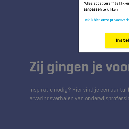
“Alles accepteren” te klikk
aanpassen
te klikken.
Bekijk hier onze privacyverk
Inste
Zij gingen je voo
Inspiratie nodig? Hier vind je een aantal
ervaringsverhalen van onderwijsprofession