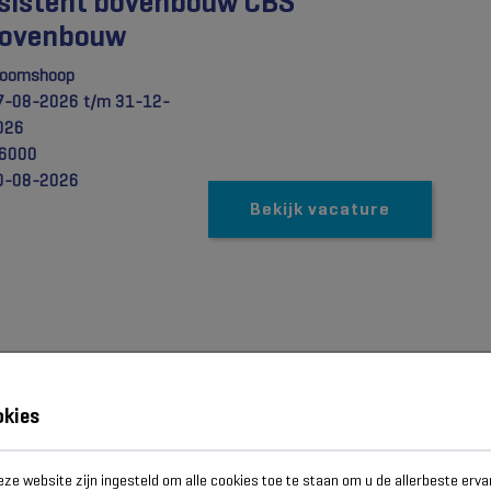
sistent bovenbouw CBS
Bovenbouw
roomshoop
7-08-2026 t/m 31-12-
026
,6000
0-08-2026
Bekijk vacature
okies
eze website zijn ingesteld om alle cookies toe te staan om u de allerbeste erva