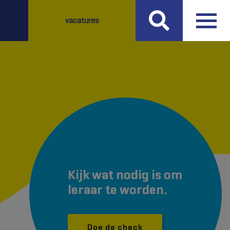
vacatures
Kijk wat nodig is om
leraar te worden.
Doe de check