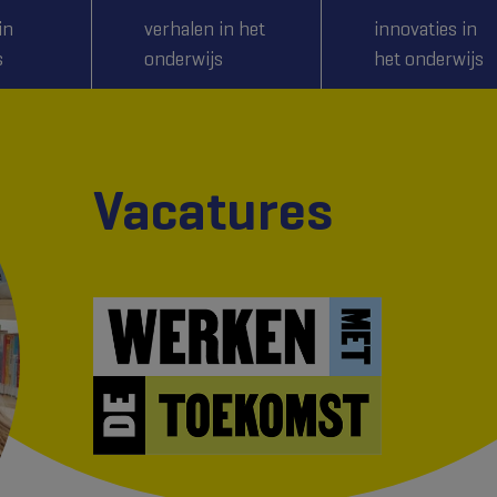
in
verhalen in het
innovaties in
s
onderwijs
het onderwijs
Vacatures