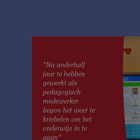
"Na anderhalf
jaar te hebben
gewerkt als
pedagogisch
medewerker
begon het weer te
kriebelen om het
onderwijs in te
gaan"