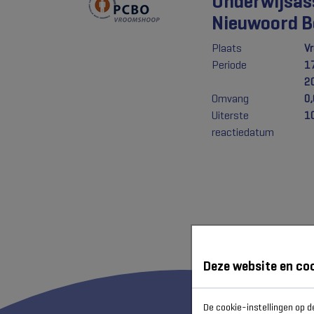
Onderwijsas
Nieuwoord 
Plaats
V
Periode
1
2
Omvang
0
Uiterste
1
reactiedatum
Deze website en co
De cookie-instellingen op d