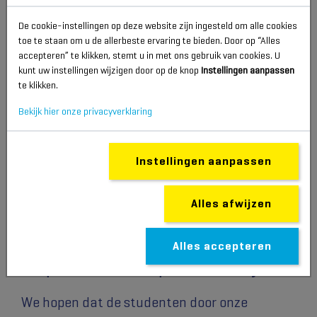
dragen, maar als hij past, zit het als gegoten!
De cookie-instellingen op deze website zijn ingesteld om alle cookies
toe te staan om u de allerbeste ervaring te bieden. Door op “Alles
accepteren” te klikken, stemt u in met ons gebruik van cookies. U
kunt uw instellingen wijzigen door op de knop
Instellingen aanpassen
te klikken.
Bekijk hier onze privacyverklaring
Instellingen aanpassen
Het verschil tussen basisonderwijs,
Alles afwijzen
speciaal basisonderwijs en speciaal onderwijs
Alles accepteren
Volop interesse in het speciaal onderwijs
We hopen dat de studenten door onze